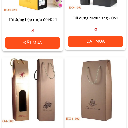
Túi đựng rượu vang - 061
Túi đựng hộp rượu đôi-054
đ
đ
ĐẶT MUA
ĐẶT MUA